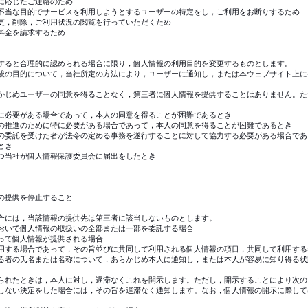
に応じたご連絡のため
不当な目的でサービスを利用しようとするユーザーの特定をし，ご利用をお断りするため
更，削除，ご利用状況の閲覧を行っていただくため
料金を請求するため
すると合理的に認められる場合に限り，個人情報の利用目的を変更するものとします。
後の目的について，当社所定の方法により，ユーザーに通知し，または本ウェブサイト上に
かじめユーザーの同意を得ることなく，第三者に個人情報を提供することはありません。た
に必要がある場合であって，本人の同意を得ることが困難であるとき
の推進のために特に必要がある場合であって，本人の同意を得ることが困難であるとき
の委託を受けた者が法令の定める事務を遂行することに対して協力する必要がある場合であ
とき
つ当社が個人情報保護委員会に届出をしたとき
の提供を停止すること
合には，当該情報の提供先は第三者に該当しないものとします。
おいて個人情報の取扱いの全部または一部を委託する場合
って個人情報が提供される場合
用する場合であって，その旨並びに共同して利用される個人情報の項目，共同して利用する
る者の氏名または名称について，あらかじめ本人に通知し，または本人が容易に知り得る状
られたときは，本人に対し，遅滞なくこれを開示します。ただし，開示することにより次の
しない決定をした場合には，その旨を遅滞なく通知します。なお，個人情報の開示に際しては