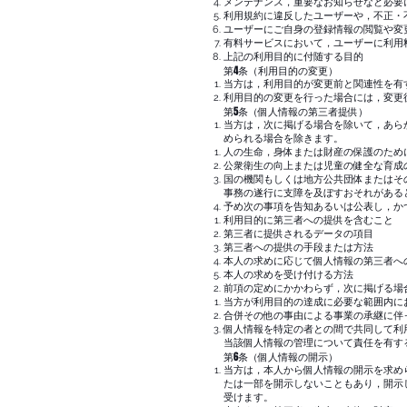
メンテナンス，重要なお知らせなど必要
利用規約に違反したユーザーや，不正・
ユーザーにご自身の登録情報の閲覧や変
有料サービスにおいて，ユーザーに利用
上記の利用目的に付随する目的
第4条（利用目的の変更）
当方は，利用目的が変更前と関連性を有
利用目的の変更を行った場合には，変更
第5条（個人情報の第三者提供）
当方は，次に掲げる場合を除いて，あら
められる場合を除きます。
人の生命，身体または財産の保護のため
公衆衛生の向上または児童の健全な育成
国の機関もしくは地方公共団体またはそ
事務の遂行に支障を及ぼすおそれがある
予め次の事項を告知あるいは公表し，か
利用目的に第三者への提供を含むこと
第三者に提供されるデータの項目
第三者への提供の手段または方法
本人の求めに応じて個人情報の第三者へ
本人の求めを受け付ける方法
前項の定めにかかわらず，次に掲げる場
当方が利用目的の達成に必要な範囲内に
合併その他の事由による事業の承継に伴
個人情報を特定の者との間で共同して利
当該個人情報の管理について責任を有す
第6条（個人情報の開示）
当方は，本人から個人情報の開示を求め
たは一部を開示しないこともあり，開示
受けます。