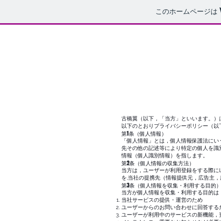
このホームページは
古橋翼（以下，「当方」といいます。）
以下のとおりプライバシーポリシー（以
第1条（個人情報）
「個人情報」とは，個人情報保護法にい
先その他の記述等により特定の個人を識
情報（個人識別情報）を指します。
第2条（個人情報の収集方法）
当方は，ユーザーが利用登録をする際にL
を,当社の提携先（情報提供元，広告主
第3条（個人情報を収集・利用する目的
当方が個人情報を収集・利用する目的は
当社サービスの提供・運営のため
ユーザーからのお問い合わせに回答する
ユーザーが利用中のサービスの新機能，