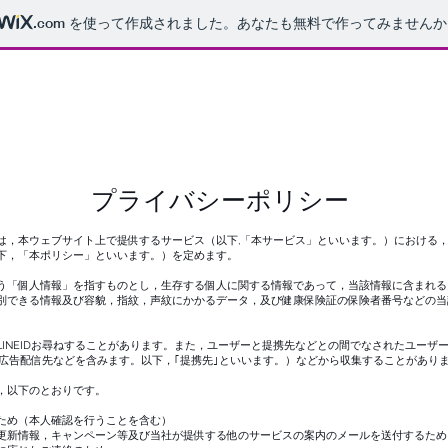
.com
を使って作成されました。あなたも無料で作ってみませんか
​プライバシーポリシー
は，本ウェブサイト上で提供するサービス（以下,「本サービス」といいます。）における
下，「本ポリシー」といいます。）を定めます。
う「個人情報」を指すものとし，生存する個人に関する情報であって，当該情報に含まれる
別できる情報及び容貌，指紋，声紋にかかるデータ，及び健康保険証の保険者番号などの当
INEIDお尋ねすることがあります。また，ユーザーと提携先などとの間でなされたユーザ
，広告配信先などを含みます。以下，｢提携先｣といいます。）などから収集することがあり
）
，以下のとおりです。
ため（本人確認を行うことを含む）
更新情報，キャンペーン等及び当社が提供する他のサービスの案内のメールを送付するため